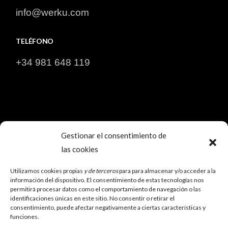
info@werku.com
TELÉFONO
+34 981 648 119
Gestionar el consentimiento de
las cookies
SOCIAL
Utilizamos cookies propias
y de terceros
para para almacenar y/o acceder a la
información del dispositivo. El consentimiento de estas tecnologías nos
permitirá procesar datos como el comportamiento de navegación o las
identificaciones únicas en este sitio. No consentir o retirar el
consentimiento, puede afectar negativamente a ciertas características y
funciones.