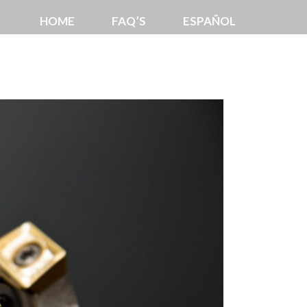
HOME
FAQ’S
ESPAÑOL