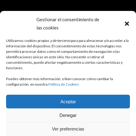
Gestionar el consentimiento de
las cookies
SOCIAL
Utilizamos cookies propias
y de terceros
para para almacenar y/o acceder a la
información del dispositivo. El consentimiento de estas tecnologías nos
permitirá procesar datos como el comportamiento de navegación o las
identificaciones únicas en este sitio. No consentir o retirar el
consentimiento, puede afectar negativamente a ciertas características y
funciones.
Puedes obtener más información, o bien conocer cómo cambiar la
configuración, en nuestra
Política de Cookies
Aceptar
Denegar
Ver preferencias
Copyright © 2023
OXI...NO
Todos los derechos